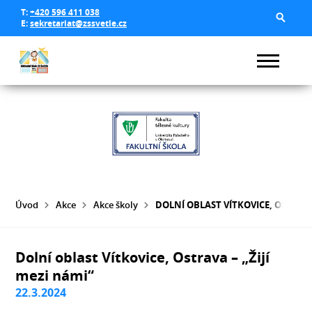
T:
+420 596 411 038
E:
sekretariat@zssvetle.cz
Úvod
Akce
Akce školy
DOLNÍ OBLAST VÍTKOVICE, OSTRAVA 
Dolní oblast Vítkovice, Ostrava – „Žijí
mezi námi“
22.3.2024