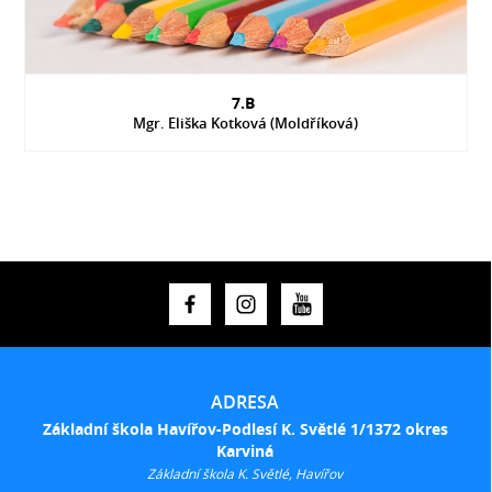
7.B
Mgr. Eliška Kotková (Moldříková)
ADRESA
Základní škola Havířov-Podlesí K. Světlé 1/1372 okres
Karviná
Základní škola K. Světlé, Havířov