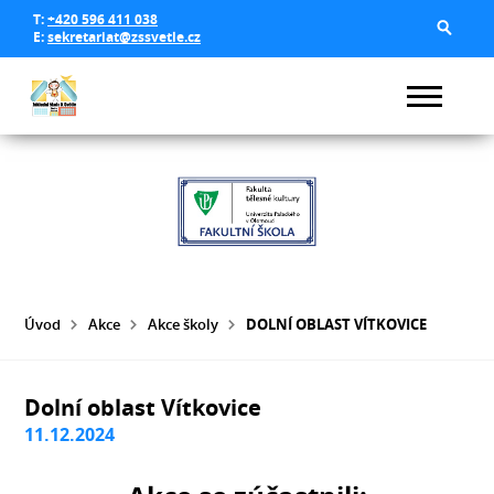
T:
+420 596 411 038
E:
sekretariat@zssvetle.cz
Úvod
Akce
Akce školy
DOLNÍ OBLAST VÍTKOVICE
Dolní oblast Vítkovice
11.12.2024