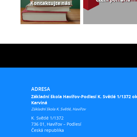
Kontaktujte nás
ADRESA
Základní škola Havířov-Podlesí K. Světlé 1/1372 o
Karviná
Základní škola K. Světlé, Havířov
K. Světlé 1/1372
736 01, Havířov – Podlesí
Česká republika