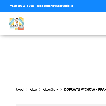
T:
+420 596 411 038
E:
sekretariat@zssvetle.cz
Úvod
Akce
Akce školy
DOPRAVNÍ VÝCHOVA – PRA