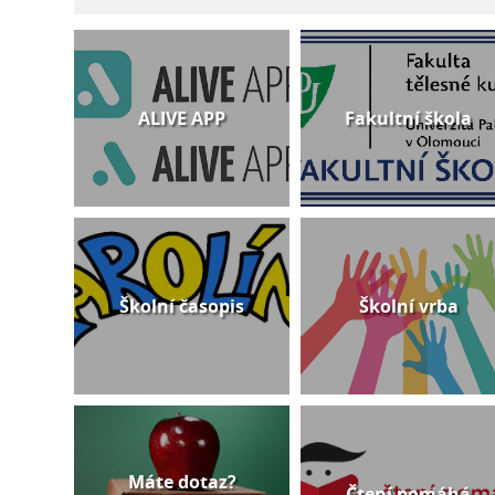
ALIVE APP
Fakultní škola
Školní časopis
Školní vrba
Máte dotaz?
Čtení pomáhá