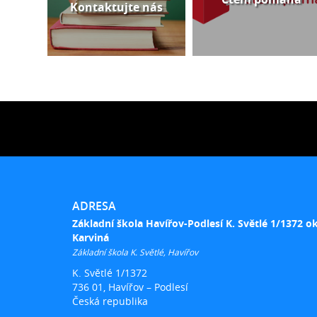
Kontaktujte nás
ADRESA
Základní škola Havířov-Podlesí K. Světlé 1/1372 o
Karviná
Základní škola K. Světlé, Havířov
K. Světlé 1/1372
736 01, Havířov – Podlesí
Česká republika