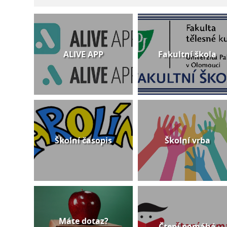
ALIVE APP
Fakultní škola
Školní časopis
Školní vrba
Máte dotaz?
Čtení pomáhá