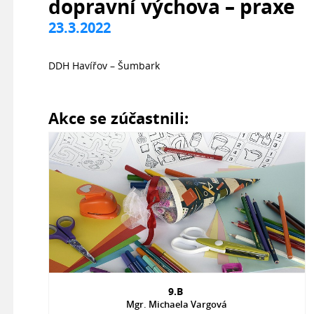
dopravní výchova – praxe
23.3.2022
DDH Havířov – Šumbark
Akce se zúčastnili:
9.B
Mgr. Michaela Vargová