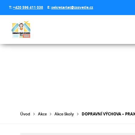
T:
+420 596 411 038
E:
sekretariat@zssvetle.cz
Úvod
Akce
Akce školy
DOPRAVNÍ VÝCHOVA – PRA