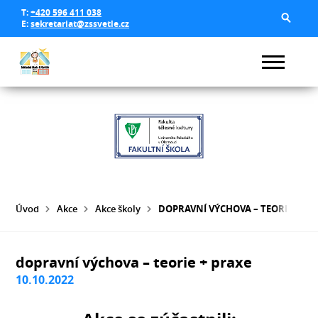
T:
+420 596 411 038
E:
sekretariat@zssvetle.cz
Úvod
Akce
Akce školy
DOPRAVNÍ VÝCHOVA – TEORIE + PR
dopravní výchova – teorie + praxe
10.10.2022