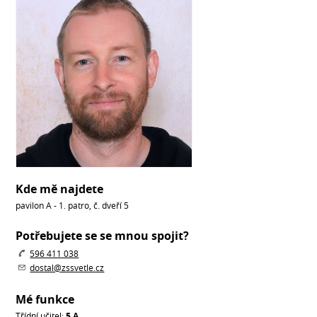
Kde mě najdete
pavilon A - 1. patro, č. dveří 5
Potřebujete se se mnou spojit?
596 411 038
dostal@zssvetle.cz
Mé funkce
Třídní učitel:
5.A