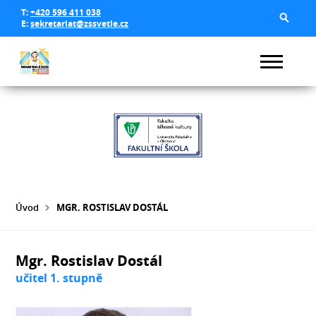
T:
+420 596 411 038
E:
sekretariat@zssvetle.cz
Úvod
MGR. ROSTISLAV DOSTÁL
Mgr. Rostislav Dostál
učitel 1. stupně