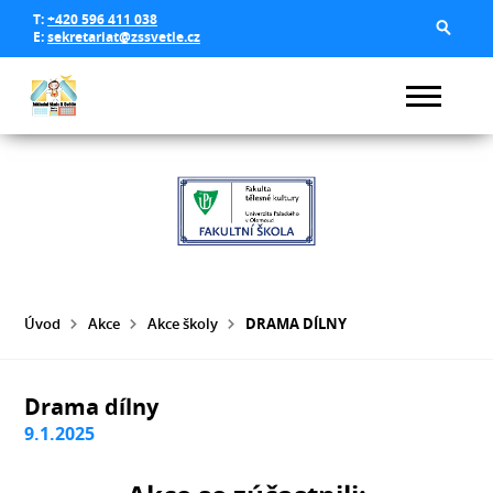
T:
+420 596 411 038
E:
sekretariat@zssvetle.cz
Úvod
Akce
Akce školy
DRAMA DÍLNY
Drama dílny
9.1.2025