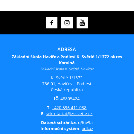
ADRESA
Základní škola Havířov-Podlesí K. Světlé 1/1372 okres
Karviná
Základní škola K. Světlé, Havířov
K. Světlé 1/1372
736 01, Havířov – Podlesí
Česká republika
IČ:
48805424
T:
+420 596 411 038
E:
sekretariat@zssvetle.cz
Datová schránka:
q9tiv9a
Informační systém:
odkaz