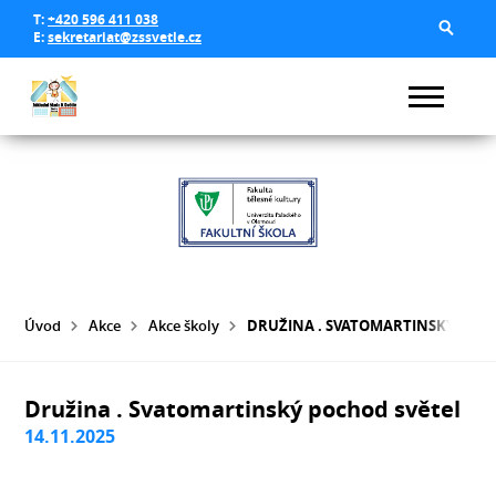
T:
+420 596 411 038
E:
sekretariat@zssvetle.cz
Úvod
Akce
Akce školy
DRUŽINA . SVATOMARTINSKÝ POCH
Družina . Svatomartinský pochod světel
14.11.2025