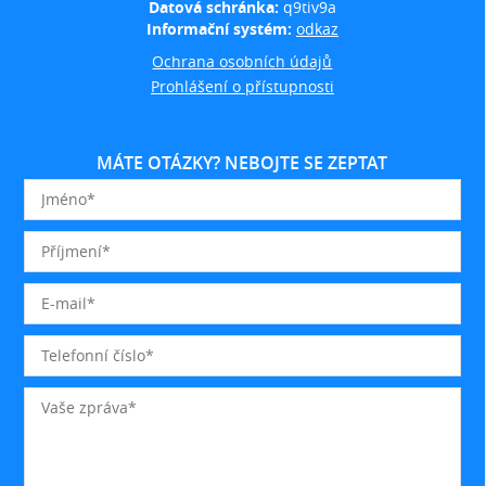
Datová schránka:
q9tiv9a
Informační systém:
odkaz
Ochrana osobních údajů
Prohlášení o přístupnosti
MÁTE OTÁZKY? NEBOJTE SE ZEPTAT