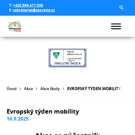
T:
+420 596 411 038
E:
sekretariat@zssvetle.cz
Úvod
Akce
Akce školy
EVROPSKÝ TÝDEN MOBILITY
Evropský týden mobility
16.9.2025