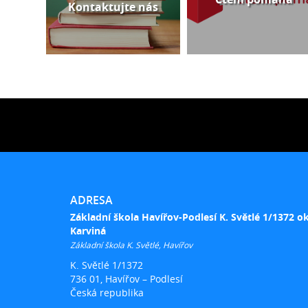
Kontaktujte nás
ADRESA
Základní škola Havířov-Podlesí K. Světlé 1/1372 o
Karviná
Základní škola K. Světlé, Havířov
K. Světlé 1/1372
736 01, Havířov – Podlesí
Česká republika