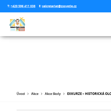
T:
+420 596 411 038
E:
sekretariat@zssvetle.cz
Úvod
Akce
Akce školy
EXKURZE – HISTORICKÁ O