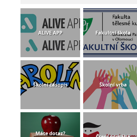
ALIVE APP
Fakultní škola
Školní časopis
Školní vrba
Máte dotaz?
Čtení pomáhá