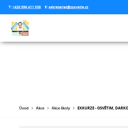
T:
+420 596 411 038
E:
sekretariat@zssvetle.cz
Úvod
Akce
Akce školy
EXKURZE - OSVĚTIM, DARK