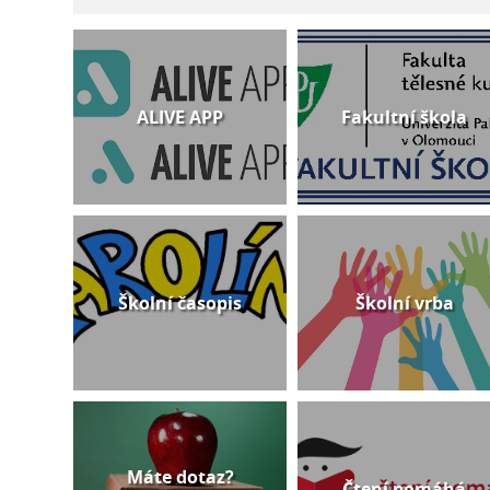
ALIVE APP
Fakultní škola
Školní časopis
Školní vrba
Máte dotaz?
Čtení pomáhá