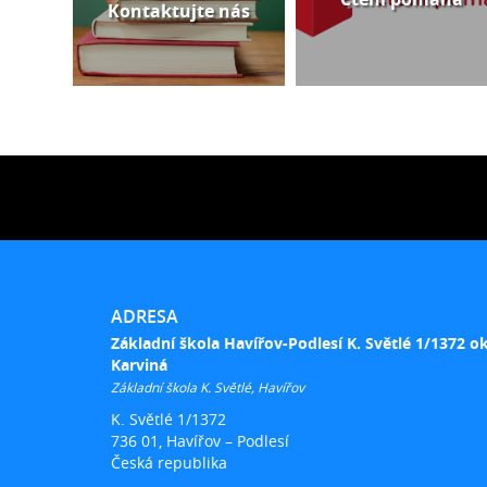
Kontaktujte nás
ADRESA
Základní škola Havířov-Podlesí K. Světlé 1/1372 o
Karviná
Základní škola K. Světlé, Havířov
K. Světlé 1/1372
736 01, Havířov – Podlesí
Česká republika