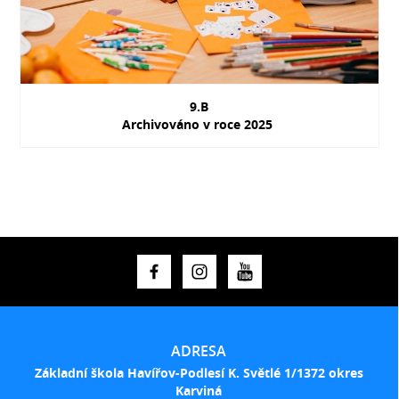
9.B
Archivováno v roce 2025
ADRESA
Základní škola Havířov-Podlesí K. Světlé 1/1372 okres
Karviná