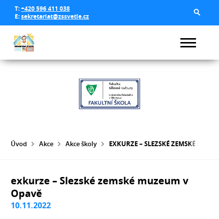
T:
+420 596 411 038
E:
sekretariat@zssvetle.cz
Úvod
Akce
Akce školy
EXKURZE – SLEZSKÉ ZEMSKÉ MUZE
exkurze – Slezské zemské muzeum v
Opavě
10.11.2022