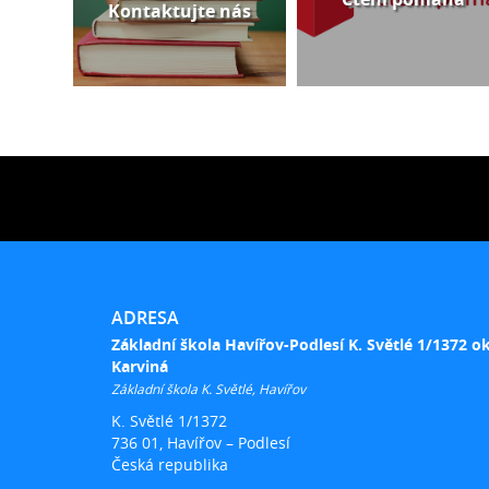
Kontaktujte nás
ADRESA
Základní škola Havířov-Podlesí K. Světlé 1/1372 o
Karviná
Základní škola K. Světlé, Havířov
K. Světlé 1/1372
736 01, Havířov – Podlesí
Česká republika