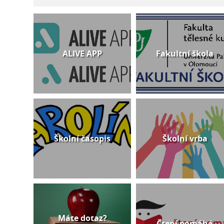
ALIVE APP
Fakultní škola
Školní časopis
Školní vrba
Máte dotaz?
Čtení pomáhá