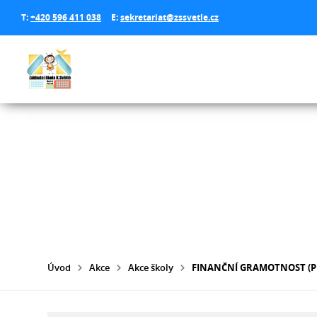
T:
+420 596 411 038
E:
sekretariat@zssvetle.cz
Úvod
Akce
Akce školy
FINANČNÍ GRAMOTNOST (P