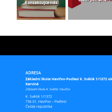
Kontaktujte nás
ADRESA
Základní škola Havířov-Podlesí K. Světlé 1/1372 o
Karviná
Základní škola K. Světlé, Havířov
K. Světlé 1/1372
736 01, Havířov – Podlesí
Česká republika