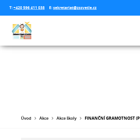
T:
+420 596 411 038
E:
sekretariat@zssvetle.cz
Úvod
Akce
Akce školy
FINANČNÍ GRAMOTNOST (P