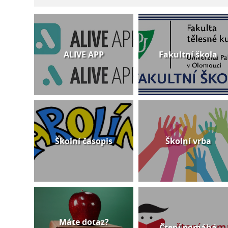
ALIVE APP
Fakultní škola
Školní časopis
Školní vrba
Máte dotaz?
Čtení pomáhá