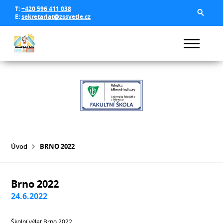
T:
+420 596 411 038
E:
sekretariat@zssvetle.cz
Úvod
BRNO 2022
Brno 2022
24.6.2022
Školní výlet Brno 2022