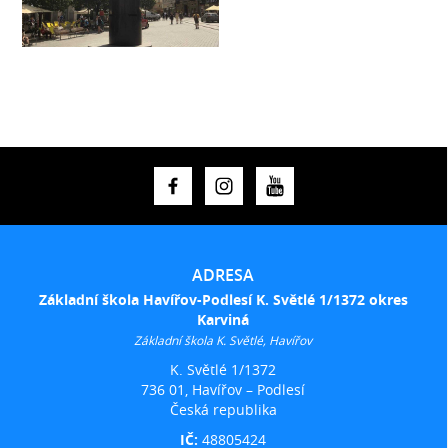
ADRESA
Základní škola Havířov-Podlesí K. Světlé 1/1372 okres
Karviná
Základní škola K. Světlé, Havířov
K. Světlé 1/1372
736 01, Havířov – Podlesí
Česká republika
IČ:
48805424