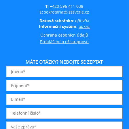
T:
+420 596 411 038
E:
sekretariat@zssvetle.cz
Datová schránka:
q9tiv9a
Informační systém:
odkaz
Ochrana osobních údajů
Prohlášení o přístupnosti
MÁTE OTÁZKY? NEBOJTE SE ZEPTAT