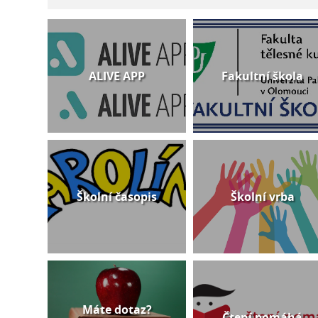
ALIVE APP
Fakultní škola
Školní časopis
Školní vrba
Máte dotaz?
Čtení pomáhá