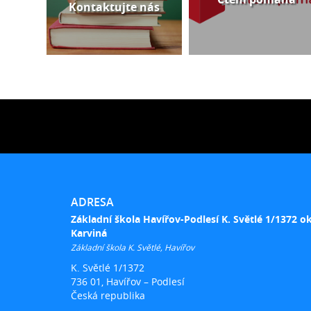
Kontaktujte nás
ADRESA
Základní škola Havířov-Podlesí K. Světlé 1/1372 o
Karviná
Základní škola K. Světlé, Havířov
K. Světlé 1/1372
736 01, Havířov – Podlesí
Česká republika