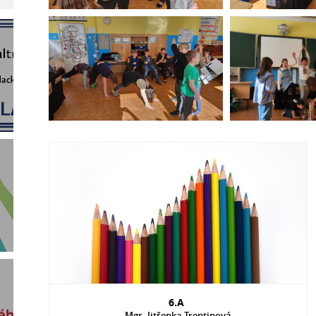
6.A
Mgr. Jitřenka Trentinová