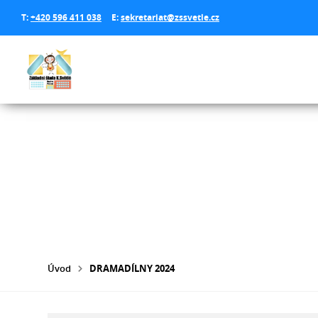
T:
+420 596 411 038
E:
sekretariat@zssvetle.cz
Úvod
DRAMADÍLNY 2024