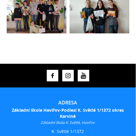
ADRESA
Základní škola Havířov-Podlesí K. Světlé 1/1372 okres
Karviná
Základní škola K. Světlé, Havířov
K. Světlé 1/1372