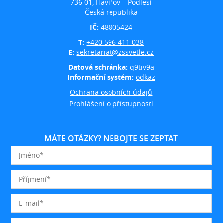
736 01, Havířov – Podlesí
Česká republika
IČ:
48805424
T:
+420 596 411 038
E:
sekretariat@zssvetle.cz
Datová schránka:
q9tiv9a
Informační systém:
odkaz
Ochrana osobních údajů
Prohlášení o přístupnosti
MÁTE OTÁZKY? NEBOJTE SE ZEPTAT