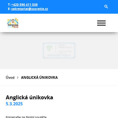
T:
+420 596 411 038
E:
sekretariat@zssvetle.cz
Úvod
ANGLICKÁ ÚNIKOVKA
Anglická únikovka
5.3.2025
Fotografie ze školní soutěže