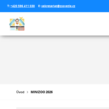
T:
+420 596 411 038
E:
sekretariat@zssvetle.cz
Úvod
MINIZOO 2026