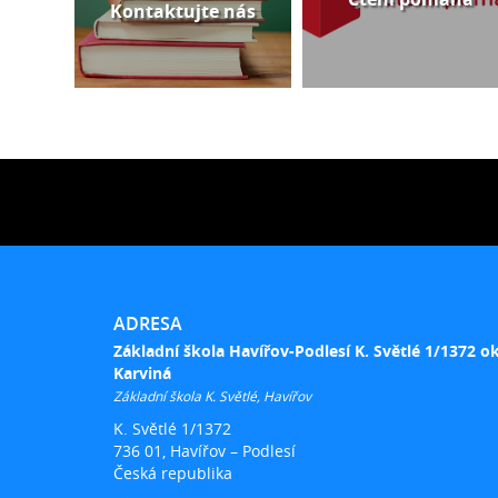
Kontaktujte nás
ADRESA
Základní škola Havířov-Podlesí K. Světlé 1/1372 o
Karviná
Základní škola K. Světlé, Havířov
K. Světlé 1/1372
736 01, Havířov – Podlesí
Česká republika