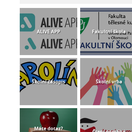
ALIVE APP
Fakultní škola
Školní časopis
Školní vrba
Máte dotaz?
Čtení pomáhá