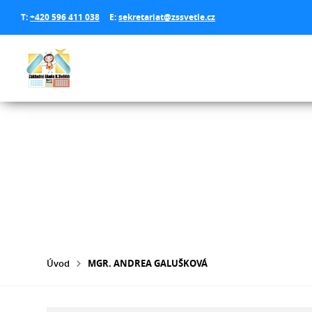
T:
+420 596 411 038
E:
sekretariat@zssvetle.cz
Úvod
MGR. ANDREA GALUŠKOVÁ