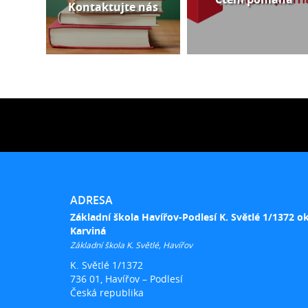
Kontaktujte nás
ADRESA
Základní škola Havířov-Podlesí K. Světlé 1/1372 o
Karviná
Základní škola K. Světlé, Havířov
K. Světlé 1/1372
736 01, Havířov – Podlesí
Česká republika