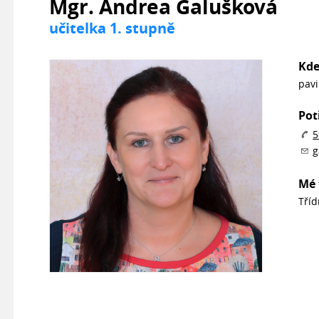
Mgr. Andrea Galušková
učitelka 1. stupně
Kde
pavi
Pot
5
g
Mé 
Tříd