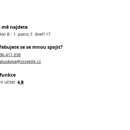
 mě najdete
lon B - 1. patro, č. dveří 17
řebujete se se mnou spojit?
96 411 038
aluskova@zssvetle.cz
funkce
ní učitel:
4.B