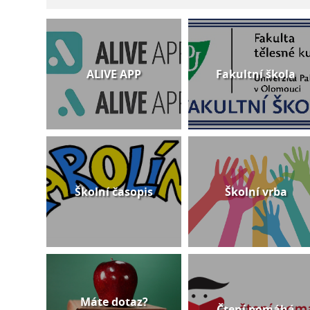
ALIVE APP
Fakultní škola
Školní časopis
Školní vrba
Máte dotaz?
Čtení pomáhá