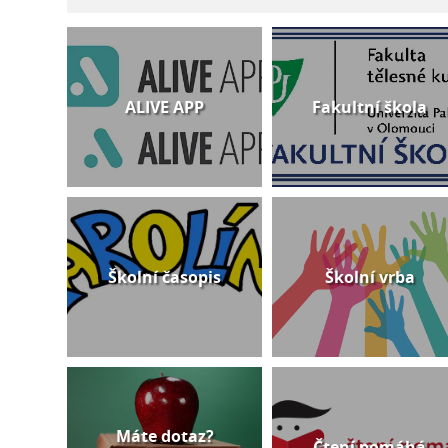
ALIVE APP
Fakultní škola
Školní časopis
Školní vrba
Máte dotaz?
Čtení pomáhá