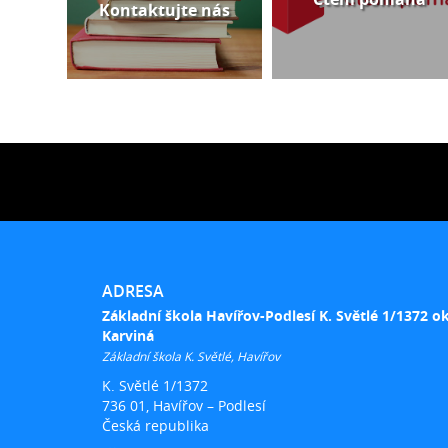
Kontaktujte nás
ADRESA
Základní škola Havířov-Podlesí K. Světlé 1/1372 o
Karviná
Základní škola K. Světlé, Havířov
K. Světlé 1/1372
736 01, Havířov – Podlesí
Česká republika