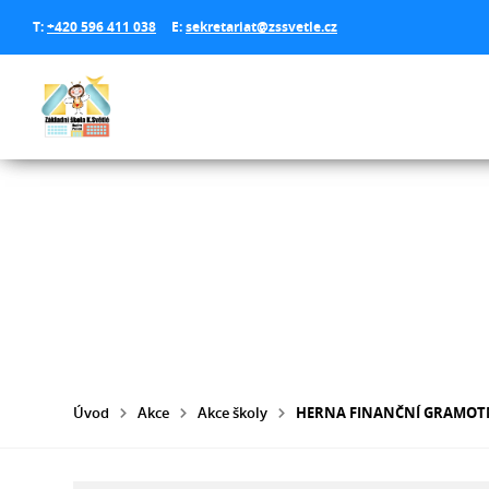
T:
+420 596 411 038
E:
sekretariat@zssvetle.cz
Úvod
Akce
Akce školy
HERNA FINANČNÍ GRAMOT