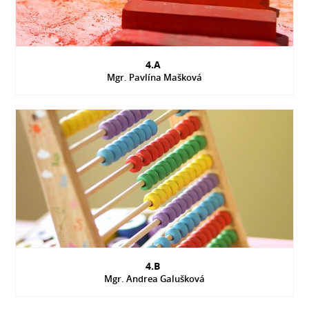
4.A
Mgr. Pavlína Mašková
4.B
Mgr. Andrea Galušková