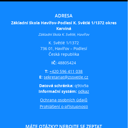
ADRESA
Základní škola Havířov-Podlesí K. Světlé 1/1372 okres
Karviná
Základní škola K. Světlé, Havířov
K. Světlé 1/1372
736 01, Havířov – Podlesí
Česká republika
IČ:
48805424
T:
+420 596 411 038
E:
sekretariat@zssvetle.cz
Datová schránka:
q9tiv9a
Informační systém:
odkaz
Ochrana osobních údajů
Prohlášení o přístupnosti
MÁTE OTÁZKY? NEBOJTE SE ZEPTAT