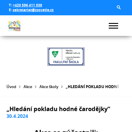
T:
+420 596 411 038
E:
sekretariat@zssvetle.cz
Úvod
Akce
Akce školy
„HLEDÁNÍ POKLADU HODNÉ ČARO
„Hledání pokladu hodné čarodějky“
30.4.2024