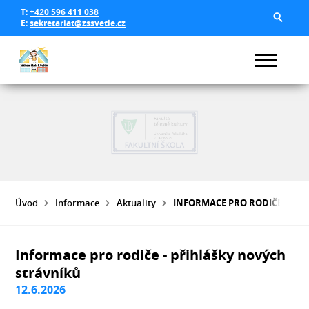
T:
+420 596 411 038
E:
sekretariat@zssvetle.cz
Úvod
Informace
Aktuality
INFORMACE PRO RODIČE - PŘ
Informace pro rodiče - přihlášky nových
strávníků
12.6.2026