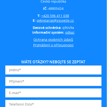
Česká republika
IČ:
48805424
T:
+420 596 411 038
E:
sekretariat@zssvetle.cz
Datová schránka:
q9tiv9a
Informační systém:
odkaz
Ochrana osobních údajů
Prohlášení o přístupnosti
MÁTE OTÁZKY? NEBOJTE SE ZEPTAT