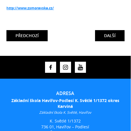
http://www.zsmoravska.cz/
PŘEDCHOZÍ
DALŠÍ
ADRESA
Základní škola Havířov-Podlesí K. Světlé 1/1372 okres
Karviná
Základní škola K. Světlé, Havířov
K. Světlé 1/1372
736 01, Havířov – Podlesí