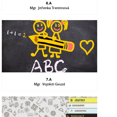
6.A
Mgr. Jitřenka Trentinová
7.A
Mgr. Vojtěch Gvuzd