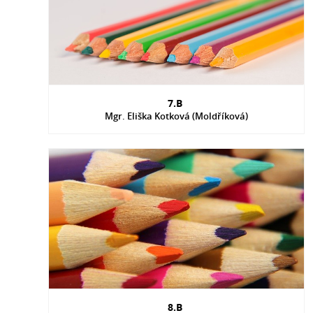
7.B
Mgr. Eliška Kotková (Moldříková)
8.B