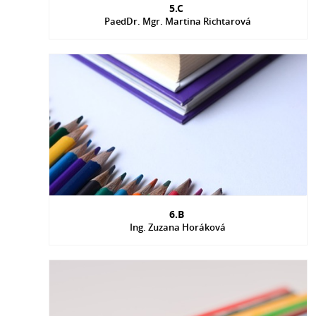
5.C
PaedDr. Mgr. Martina Richtarová
6.B
Ing. Zuzana Horáková