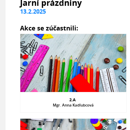
Jarní prázdniny
13.2.2025
Akce se zúčastnili:
2.A
Mgr. Anna Kadlubcová