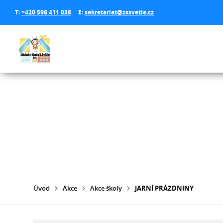
T:
+420 596 411 038
E:
sekretariat@zssvetle.cz
Úvod
Akce
Akce školy
JARNÍ PRÁZDNINY