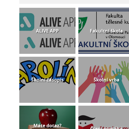
ALIVE APP
Fakultní škola
Školní časopis
Školní vrba
Máte dotaz?
Čtení pomáhá