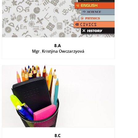
8.A
Mgr. Kristýna Owczarzyová
8.C