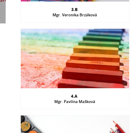
3.B
Mgr. Veronika Brzáková
4.A
Mgr. Pavlína Mašková