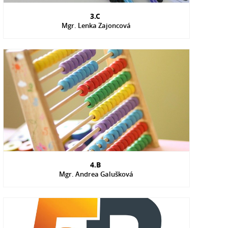
3.C
Mgr. Lenka Zajoncová
4.B
Mgr. Andrea Galušková