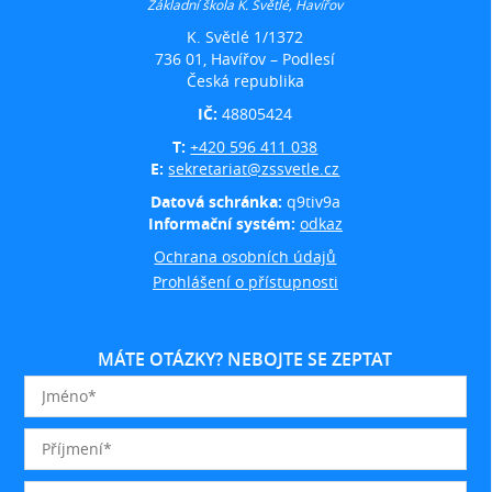
Základní škola K. Světlé, Havířov
K. Světlé 1/1372
736 01, Havířov – Podlesí
Česká republika
IČ:
48805424
T:
+420 596 411 038
E:
sekretariat@zssvetle.cz
Datová schránka:
q9tiv9a
Informační systém:
odkaz
Ochrana osobních údajů
Prohlášení o přístupnosti
MÁTE OTÁZKY? NEBOJTE SE ZEPTAT