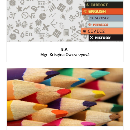
8.A
Mgr. Kristýna Owczarzyová