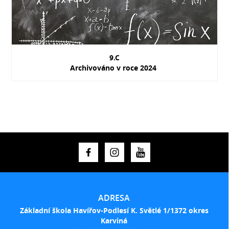
9.C
Archivováno v roce 2024
ADRESA
Základní škola Havířov-Podlesí K. Světlé 1/1372 okres
Karviná