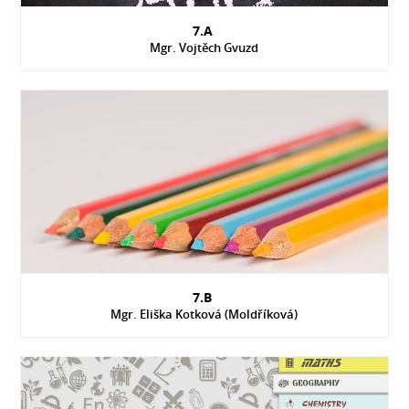
7.A
Mgr. Vojtěch Gvuzd
7.B
Mgr. Eliška Kotková (Moldříková)