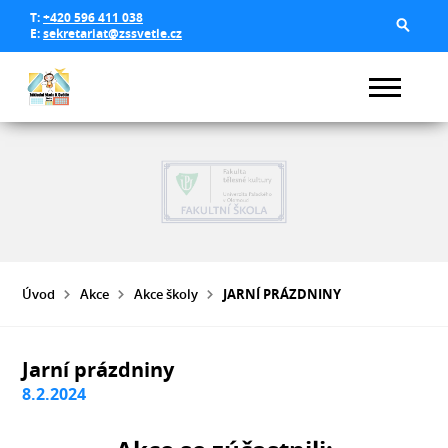
T:
+420 596 411 038
E:
sekretariat@zssvetle.cz
Úvod
Akce
Akce školy
JARNÍ PRÁZDNINY
Jarní prázdniny
8.2.2024