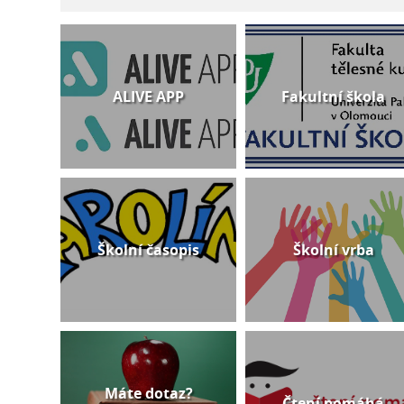
ALIVE APP
Fakultní škola
Školní časopis
Školní vrba
Máte dotaz?
Čtení pomáhá