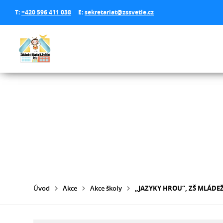
T:
+420 596 411 038
E:
sekretariat@zssvetle.cz
Úvod
Akce
Akce školy
„JAZYKY HROU“, ZŠ MLÁDE