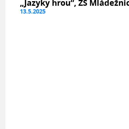
„Jazyky hrou“, ZŠ Mládežni
13.5.2025