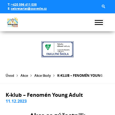
T:
+420 596 411 038
E:
sekretariat@zssvetle.cz
Úvod
Akce
Akce školy
K-KLUB – FENOMÉN YOUNG ADULT
K-klub – Fenomén Young Adult
11.12.2023