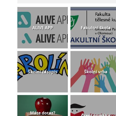
ALIVE APP
Fakultní škola
Školní časopis
Školní vrba
Máte dotaz?
Čtení pomáhá