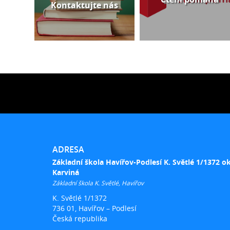
Kontaktujte nás
ADRESA
Základní škola Havířov-Podlesí K. Světlé 1/1372 o
Karviná
Základní škola K. Světlé, Havířov
K. Světlé 1/1372
736 01, Havířov – Podlesí
Česká republika