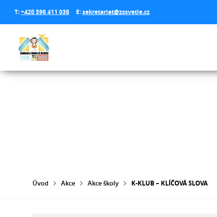
T:
+420 596 411 038
E:
sekretariat@zssvetle.cz
Úvod
Akce
Akce školy
K-KLUB – KLÍČOVÁ SLOVA