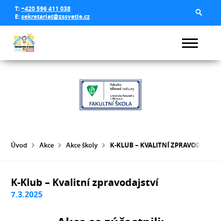
T:
+420 596 411 038
E:
sekretariat@zssvetle.cz
Úvod
Akce
Akce školy
K-KLUB – KVALITNÍ ZPRAVODAJSTV
K-Klub – Kvalitní zpravodajství
7.3.2025