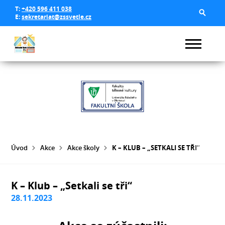
T:
+420 596 411 038
E:
sekretariat@zssvetle.cz
Úvod
Akce
Akce školy
K – KLUB – „SETKALI SE TŘI“
K – Klub – „Setkali se tři“
28.11.2023