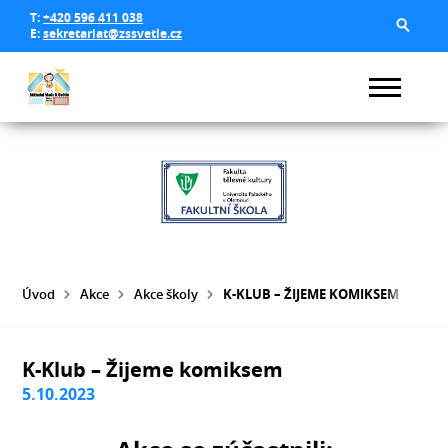
T:
+420 596 411 038
E:
sekretariat@zssvetle.cz
Úvod
Akce
Akce školy
K-KLUB – ŽIJEME KOMIKSEM
K-Klub – Žijeme komiksem
5.10.2023