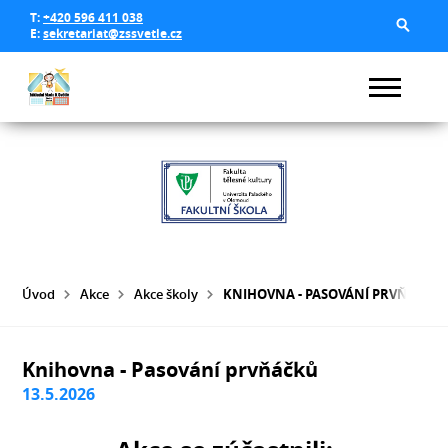
T:
+420 596 411 038
E:
sekretariat@zssvetle.cz
Úvod
Akce
Akce školy
KNIHOVNA - PASOVÁNÍ PRVŇÁČKŮ
Knihovna - Pasování prvňáčků
13.5.2026