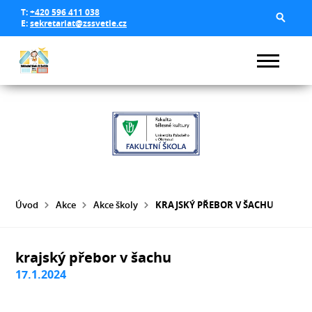
T:
+420 596 411 038
E:
sekretariat@zssvetle.cz
Úvod
Akce
Akce školy
KRAJSKÝ PŘEBOR V ŠACHU
krajský přebor v šachu
17.1.2024