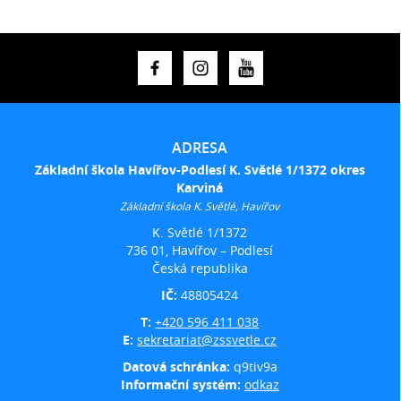
ADRESA
Základní škola Havířov-Podlesí K. Světlé 1/1372 okres
Karviná
Základní škola K. Světlé, Havířov
K. Světlé 1/1372
736 01, Havířov – Podlesí
Česká republika
IČ:
48805424
T:
+420 596 411 038
E:
sekretariat@zssvetle.cz
Datová schránka:
q9tiv9a
Informační systém:
odkaz