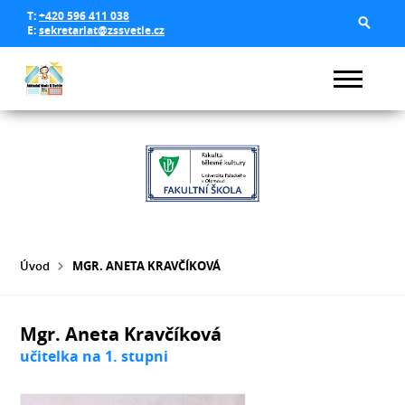
T:
+420 596 411 038
E:
sekretariat@zssvetle.cz
Úvod
MGR. ANETA KRAVČÍKOVÁ
Mgr. Aneta Kravčíková
učitelka na 1. stupni