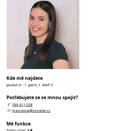
Kde mě najdete
pavilon A - 1. patro, č. dveří 5
Potřebujete se se mnou spojit?
569 411 038
kravcikova@zssvetle.cz
Mé funkce
Třídní učitel:
1.B