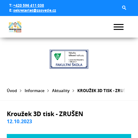
T:
+420 596 411 038
E:
sekretariat@zssvetle.cz
Úvod
Informace
Aktuality
KROUŽEK 3D TISK - ZRUŠEN
Kroužek 3D tisk - ZRUŠEN
12.10.2023