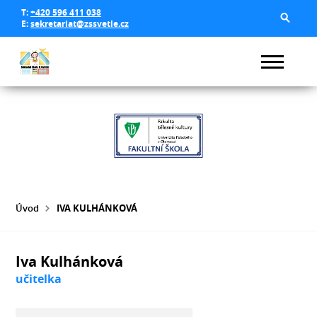
T:
+420 596 411 038
E:
sekretariat@zssvetle.cz
Úvod
IVA KULHÁNKOVÁ
Iva Kulhánková
učitelka