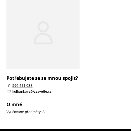
Potřebujete se se mnou spojit?
596 411 038
kulhankova@zssvetle.cz
O mně
Vyučované předměty: Aj