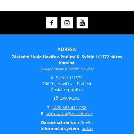
ADRESA
Základní škola Havířov-Podlesí K. Světlé 1/1372 okres
Karviná
Základní škola K. Světlé, Havířov
K. Světlé 1/1372
736 01, Havířov – Podlesí
Česká republika
IČ:
48805424
T:
+420 596 411 038
E:
sekretariat@zssvetle.cz
Datová schránka:
q9tiv9a
Informační systém:
odkaz