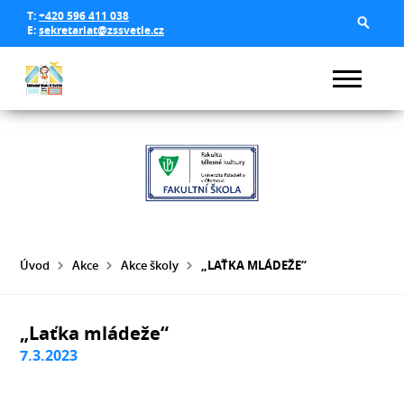
T:
+420 596 411 038
E:
sekretariat@zssvetle.cz
Úvod
Akce
Akce školy
„LAŤKA MLÁDEŽE“
„Laťka mládeže“
7.3.2023