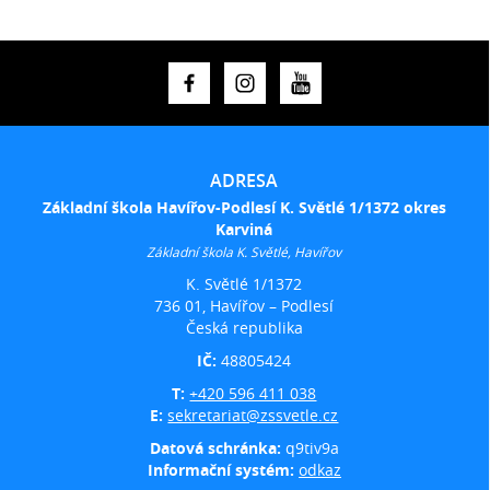
ADRESA
Základní škola Havířov-Podlesí K. Světlé 1/1372 okres
Karviná
Základní škola K. Světlé, Havířov
K. Světlé 1/1372
736 01, Havířov – Podlesí
Česká republika
IČ:
48805424
T:
+420 596 411 038
E:
sekretariat@zssvetle.cz
Datová schránka:
q9tiv9a
Informační systém:
odkaz