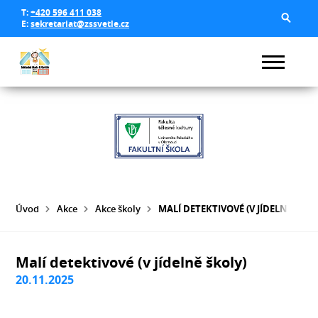
T:
+420 596 411 038
E:
sekretariat@zssvetle.cz
Úvod
Akce
Akce školy
MALÍ DETEKTIVOVÉ (V JÍDELNĚ ŠKOL
Malí detektivové (v jídelně školy)
20.11.2025