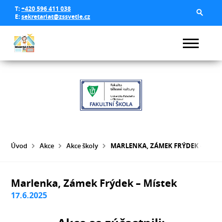
T:
+420 596 411 038
E:
sekretariat@zssvetle.cz
Úvod
Akce
Akce školy
MARLENKA, ZÁMEK FRÝDEK – MÍST
Marlenka, Zámek Frýdek – Místek
17.6.2025