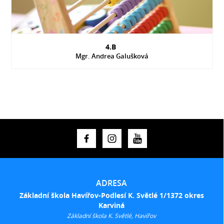
4.B
Mgr. Andrea Galušková
ADRESA
Základní škola Havířov-Podlesí K. Světlé 1/1372 okres
Karviná
Základní škola K. Světlé, Havířov