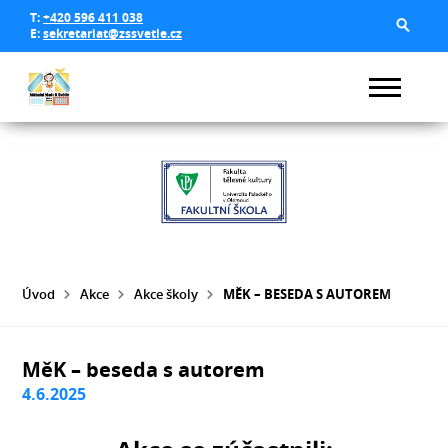
T:
+420 596 411 038
E:
sekretariat@zssvetle.cz
Úvod
Akce
Akce školy
MĚK – BESEDA S AUTOREM
MěK – beseda s autorem
4.6.2025