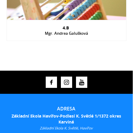
4.B
Mgr. Andrea Galušková
ADRESA
Základní škola Havířov-Podlesí K. Světlé 1/1372 okres
Karviná
Základní škola K. Světlé, Havířov