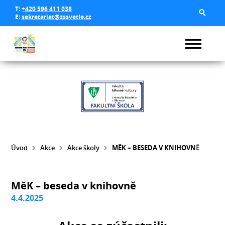
T:
+420 596 411 038
E:
sekretariat@zssvetle.cz
Úvod
Akce
Akce školy
MĚK – BESEDA V KNIHOVNĚ
MěK – beseda v knihovně
4.4.2025