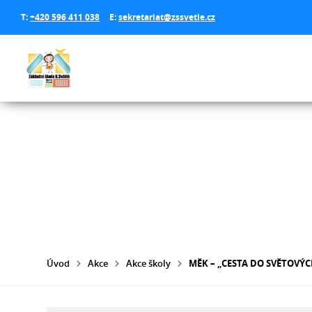
T:
+420 596 411 038
E:
sekretariat@zssvetle.cz
Úvod
Akce
Akce školy
MĚK – „CESTA DO SVĚTOVÝC