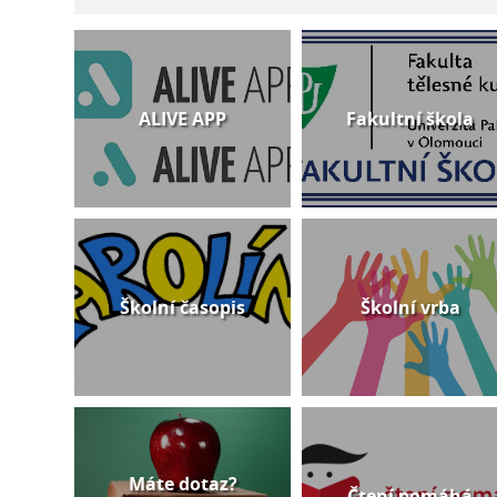
ALIVE APP
Fakultní škola
Školní časopis
Školní vrba
Máte dotaz?
Čtení pomáhá