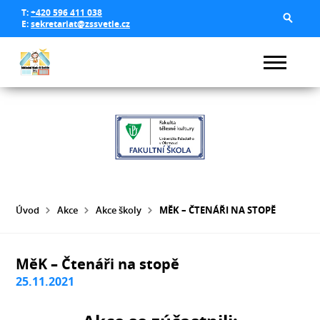
T:
+420 596 411 038
E:
sekretariat@zssvetle.cz
Úvod
Akce
Akce školy
MĚK – ČTENÁŘI NA STOPĚ
MěK – Čtenáři na stopě
25.11.2021