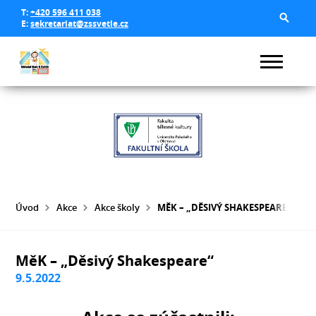
T:
+420 596 411 038
E:
sekretariat@zssvetle.cz
Úvod
Akce
Akce školy
MĚK – „DĚSIVÝ SHAKESPEARE“
MěK – „Děsivý Shakespeare“
9.5.2022