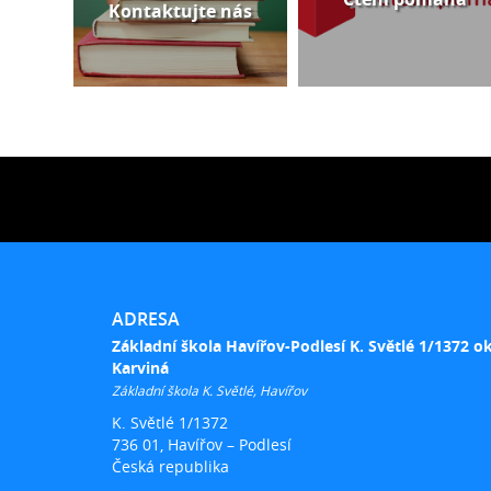
Kontaktujte nás
ADRESA
Základní škola Havířov-Podlesí K. Světlé 1/1372 o
Karviná
Základní škola K. Světlé, Havířov
K. Světlé 1/1372
736 01, Havířov – Podlesí
Česká republika