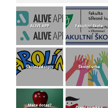
ALIVE APP
Fakultní škola
Školní časopis
Školní vrba
Máte dotaz?
Čtení pomáhá