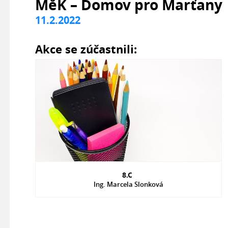
MěK – Domov pro Marťany
11.2.2022
Akce se zúčastnili:
8.C
Ing. Marcela Slonková