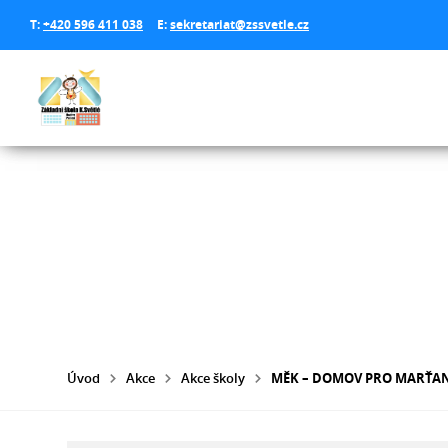
T:
+420 596 411 038
E:
sekretariat@zssvetle.cz
Úvod
Akce
Akce školy
MĚK – DOMOV PRO MARŤA