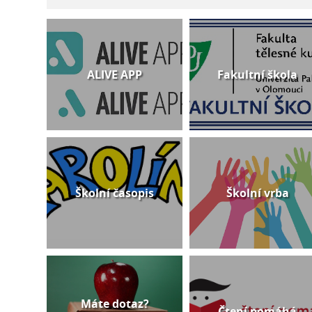
ALIVE APP
Fakultní škola
Školní časopis
Školní vrba
Máte dotaz?
Čtení pomáhá