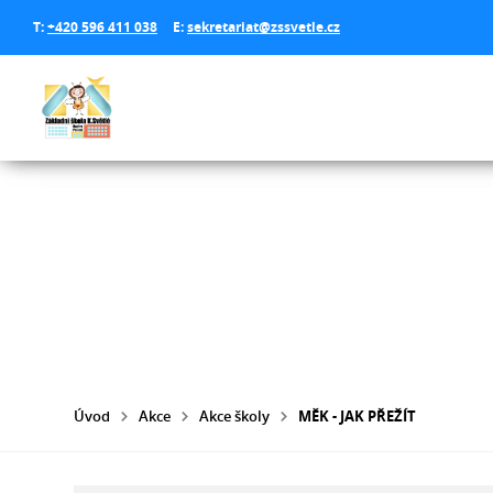
T:
+420 596 411 038
E:
sekretariat@zssvetle.cz
Úvod
Akce
Akce školy
MĚK - JAK PŘEŽÍT