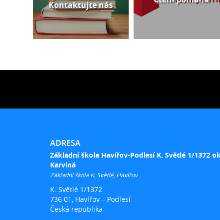
Kontaktujte nás
ADRESA
Základní škola Havířov-Podlesí K. Světlé 1/1372 o
Karviná
Základní škola K. Světlé, Havířov
K. Světlé 1/1372
736 01, Havířov – Podlesí
Česká republika