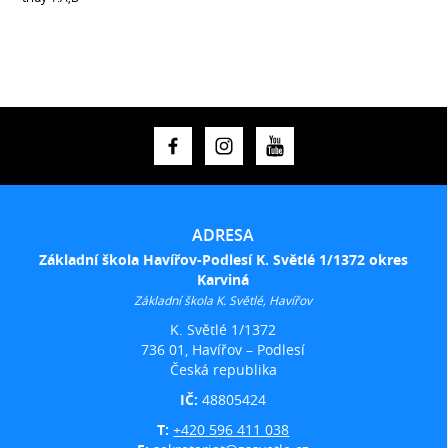
ADRESA
Základní škola Havířov-Podlesí K. Světlé 1/1372 okres
Karviná
Základní škola K. Světlé, Havířov
K. Světlé 1/1372
736 01, Havířov – Podlesí
Česká republika
IČ:
48805424
T:
+420 596 411 038