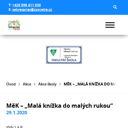
T:
+420 596 411 038
E:
sekretariat@zssvetle.cz
Úvod
Akce
Akce školy
MĚK – „MALÁ KNÍŽKA DO MALÝCH
MěK – „Malá knížka do malých rukou“
29.1.2020
třídy 1.A,B