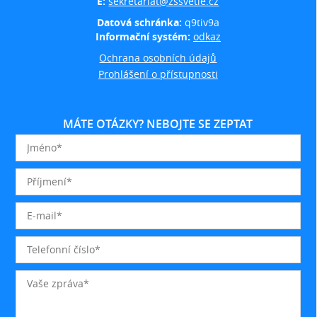
E:
sekretariat@zssvetle.cz
Datová schránka:
q9tiv9a
Informační systém:
odkaz
Ochrana osobních údajů
Prohlášení o přístupnosti
MÁTE OTÁZKY? NEBOJTE SE ZEPTAT