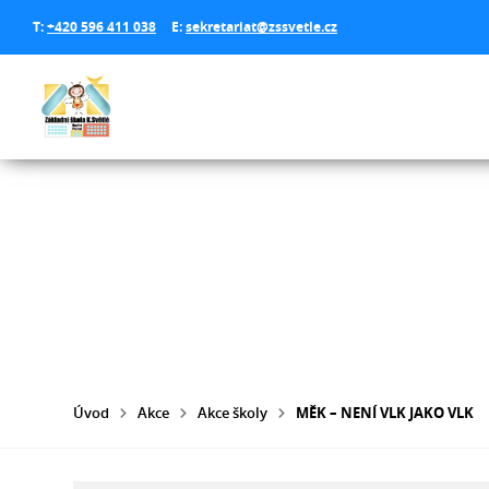
T:
+420 596 411 038
E:
sekretariat@zssvetle.cz
Úvod
Akce
Akce školy
MĚK – NENÍ VLK JAKO VLK