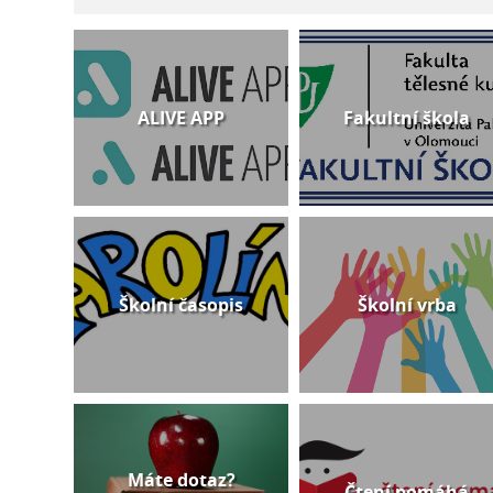
ALIVE APP
Fakultní škola
Školní časopis
Školní vrba
Máte dotaz?
Čtení pomáhá