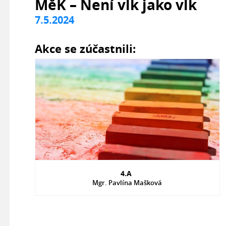
MěK – Není vlk jako vlk
7.5.2024
Akce se zúčastnili:
4.A
Mgr. Pavlína Mašková