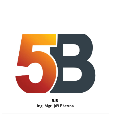
5.B
Ing. Mgr. Jiří Březina