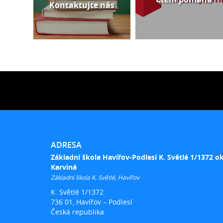
Kontaktujte nás
ADRESA
Základní škola Havířov-Podlesí K. Světlé 1/1372 o
Karviná
Základní škola K. Světlé, Havířov
K. Světlé 1/1372
736 01, Havířov – Podlesí
Česká republika