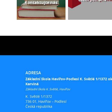
Kontaktujte nás
ADRESA
Základní škola Havířov-Podlesí K. Světlé 1/1372 o
Karviná
Základní škola K. Světlé, Havířov
K. Světlé 1/1372
736 01, Havířov – Podlesí
Česká republika