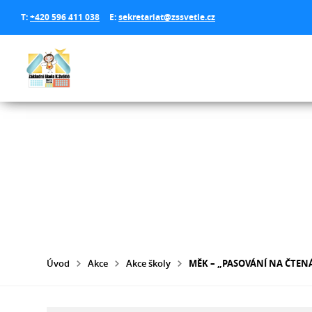
T:
+420 596 411 038
E:
sekretariat@zssvetle.cz
Úvod
Akce
Akce školy
MĚK – „PASOVÁNÍ NA ČTEN