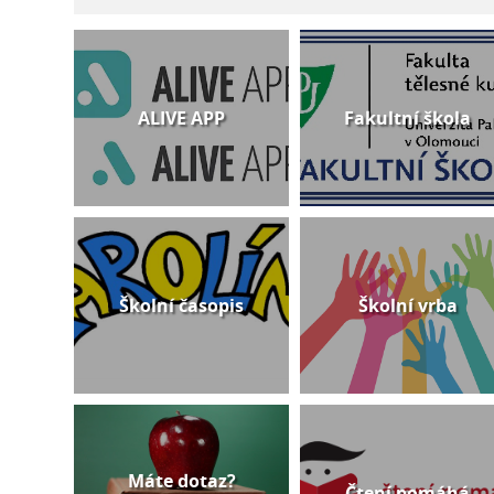
ALIVE APP
Fakultní škola
Školní časopis
Školní vrba
Máte dotaz?
Čtení pomáhá