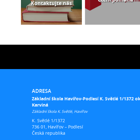
Kontaktujte nás
ADRESA
Základní škola Havířov-Podlesí K. Světlé 1/1372 o
Karviná
Základní škola K. Světlé, Havířov
K. Světlé 1/1372
736 01, Havířov – Podlesí
Česká republika