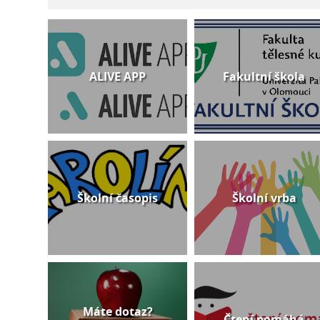
ALIVE APP
Fakultní škola
Školní časopis
Školní vrba
Máte dotaz?
Čtení pomáhá