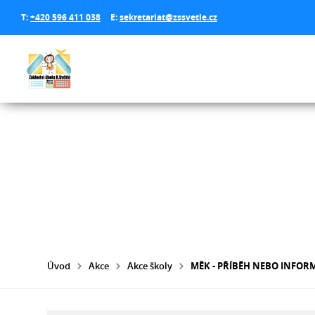
T:
+420 596 411 038
E:
sekretariat@zssvetle.cz
Úvod
Akce
Akce školy
MĚK - PŘÍBĚH NEBO INFOR