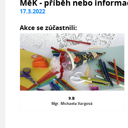
MěK - příběh nebo informa
17.3.2022
Akce se zúčastnili:
9.B
Mgr. Michaela Vargová