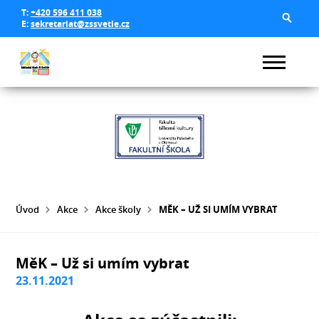
T:
+420 596 411 038
E:
sekretariat@zssvetle.cz
Úvod
Akce
Akce školy
MĚK – UŽ SI UMÍM VYBRAT
MěK – Už si umím vybrat
23.11.2021